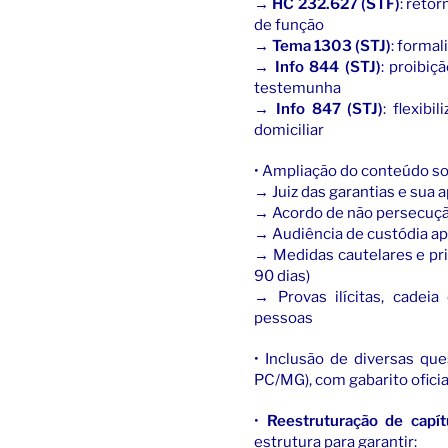
→
HC 232.627 (STF)
: retor
de função
→
Tema 1303 (STJ)
: forma
→
Info 844 (STJ)
: proibi
testemunha
→
Info 847 (STJ)
: flexib
domiciliar
• Ampliação do conteúdo so
→ Juiz das garantias e sua a
→ Acordo de não persecução
→ Audiência de custódia ap
→ Medidas cautelares e pri
90 dias)
→ Provas ilícitas, cadei
pessoas
• Inclusão de diversas qu
PC/MG), com gabarito oficia
•
Reestruturação de capít
estrutura para garantir: