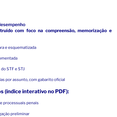
 desempenho
nstruído com foco na compreensão, memorização e
lara e esquematizada
comentada
e do STF e STJ
s por assunto, com gabarito oficial
 (índice interativo no PDF):
s e processuais penais
igação preliminar