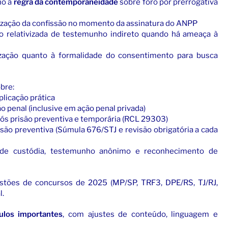
no à
regra da contemporaneidade
sobre foro por prerrogativa
lização da confissão no momento da assinatura do ANPP
ção relativizada de testemunho indireto quando há ameaça à
ilização quanto à formalidade do consentimento para busca
bre:
plicação prática
 penal (inclusive em ação penal privada)
ós prisão preventiva e temporária (RCL 29303)
são preventiva (Súmula 676/STJ e revisão obrigatória a cada
a de custódia, testemunho anônimo e reconhecimento de
estões de concursos de 2025 (MP/SP, TRF3, DPE/RS, TJ/RJ,
l.
ulos importantes
, com ajustes de conteúdo, linguagem e