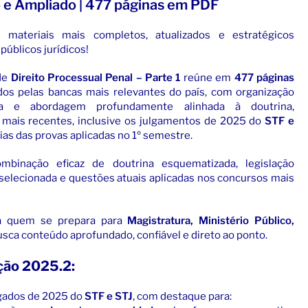
o e Ampliado | 477 páginas em PDF
ateriais mais completos, atualizados e estratégicos
públicos jurídicos!
de
Direito Processual Penal – Parte 1
reúne em
477 páginas
idos pelas bancas mais relevantes do país, com organização
ara e abordagem profundamente alinhada à doutrina,
o mais recentes, inclusive os julgamentos de 2025 do
STF e
cias das provas aplicadas no 1º semestre.
binação eficaz de doutrina esquematizada, legislação
selecionada e questões atuais aplicadas nos concursos mais
ra quem se prepara para
Magistratura, Ministério Público,
busca conteúdo aprofundado, confiável e direto ao ponto.
ção 2025.2:
ulgados de 2025 do
STF e STJ
, com destaque para: