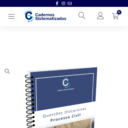
0
Início
→
Questões Discursivas e Orais
→
Questões Discursivas – D