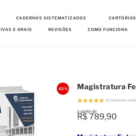
CADERNOS SISTEMATIZADOS
CARTÓRIO
IVAS E ORAIS
REVISÕES
COMO FUNCIONA
ura Federal
Magistratura Fe
-61%
(
1
customer revi
a partir de
R$
789,90