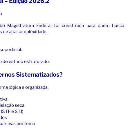
l – Edição 2026.2
ra
o Magistratura Federal foi construída para quem busca
 de alta complexidade.
uperficial.
 de estudo estruturado.
ernos Sistematizados?
rma lógica e organizada:
tiva
islação seca
 (STF e STJ)
ados
cursivas por tema