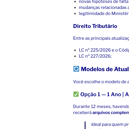
novas hipóteses de falta
mudanças relacionadas a f
legitimidade do Ministér
Direito Tributário
Entre as principais atualiza
LC nº 225/2026 e o Códi
LC nº 227/2026;
Modelos de Atual
Você escolhe o modelo de a
Opção 1 — 1 Ano |
Durante 12 meses, havendo 
receberá
arquivos complem
Ideal para quem p