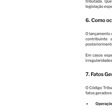
tributada. Qu
legislação espe
6. Como oc
O lançamento d
contribuinte
posteriormente 
Em casos espec
irregularidade
7. Fatos Ge
O Código Tribu
fatos geradore
Operaçõe