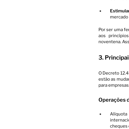
Estimula
mercado 
Por ser uma fe
aos princípio
noventena. Ass
3. Princip
O Decreto 12.4
estão as mudan
para empresas
Operações 
Alíquot
internaci
cheques 