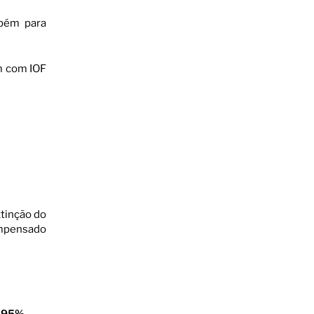
mbém para
m com IOF
tinção do
ompensado
,95%
.