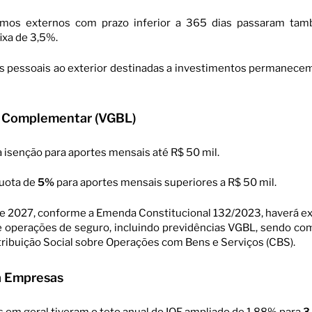
mos externos com prazo inferior a 365 dias passaram ta
fixa de 3,5%.
 pessoais ao exterior destinadas a investimentos permanece
a Complementar (VGBL)
 isenção para aportes mensais até R$ 50 mil.
quota de
5%
para aportes mensais superiores a R$ 50 mil.
 de 2027, conforme a Emenda Constitucional 132/2023, haverá ex
e operações de seguro, incluindo previdências VGBL, sendo c
ribuição Social sobre Operações com Bens e Serviços (CBS).
a Empresas
 em geral tiveram o teto anual do IOF ampliado de 1,88% para
3