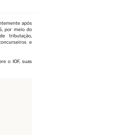
entemente após
5, por meio do
e tributação,
concurseiros e
re o IOF, suas