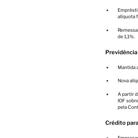
Emprésti
alíquota 
Remessas
de 1,1%.
Previdênci
Mantida a
Nova alí
A partir
IOF sobr
pela Cont
Crédito par
Empresas