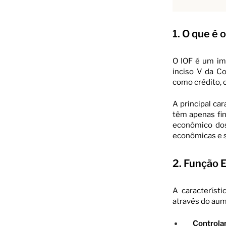
1. O que é 
O IOF é um imp
inciso V da Co
como crédito, c
A principal ca
têm apenas fin
econômico dos
econômicas e s
2. Função E
A característ
através do aum
Controlar