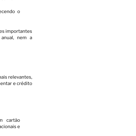
uecendo o
ões importantes
e anual, nem a
ais relevantes,
entar e crédito
m cartão
acionais e