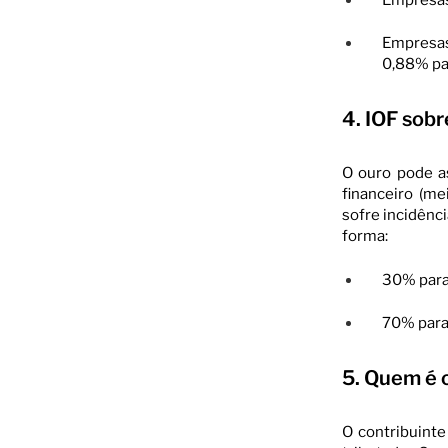
Empresas
0,88% p
4. IOF sobr
O ouro pode a
financeiro (me
sofre incidênc
forma:
30% para
70% para
5. Quem é o
O contribuinte