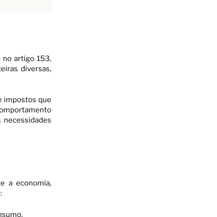
 no artigo 153,
eiras diversas,
de impostos que
o comportamento
s necessidades
te a economia,
:
onsumo.