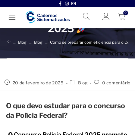
eficiência para o
0
Concurso Polícia Federal
2025
→
Blog
→
Blog
→
Como se preparar com eficiência para o Conc
20 de fevereiro de 2025
Blog
0 comentário
O que devo estudar para o concurso
da Polícia Federal?
O
Concurso Polícia Federal 2025
promete