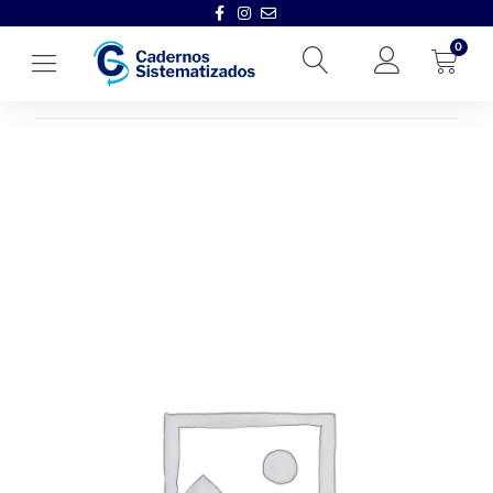
0
Início
→
Cadernos Sistematizados
→
2022
→
RS – CONTITUCIO