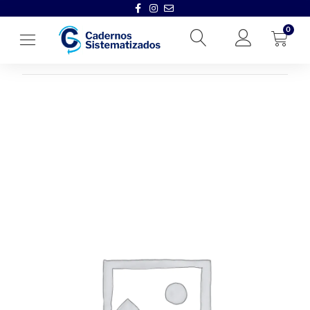
0
Início
→
Cadernos Sistematizados
→
2022
→
Revisão Sistematiza