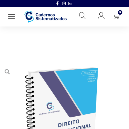
0
Início
→
Cadernos Sistematizados
→
2026.1
→
Caderno Sistemat