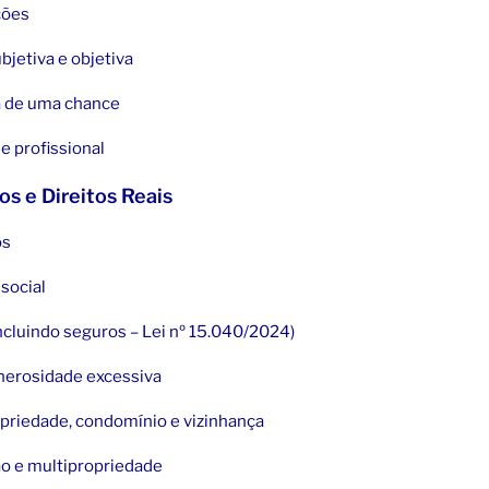
ções
bjetiva e objetiva
da de uma chance
e profissional
s e Direitos Reais
os
 social
ncluindo seguros – Lei nº 15.040/2024)
onerosidade excessiva
ropriedade, condomínio e vizinhança
ão e multipropriedade