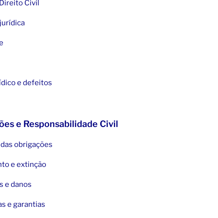
ireito Civil
jurídica
e
ídico e defeitos
ões e Responsabilidade Civil
o das obrigações
to e extinção
s e danos
as e garantias